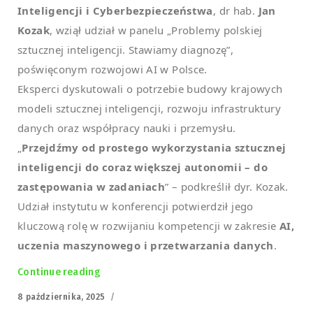
Inteligencji i Cyberbezpieczeństwa
, dr hab.
Jan
Kozak
, wziął udział w panelu „Problemy polskiej
sztucznej inteligencji. Stawiamy diagnozę”,
poświęconym rozwojowi AI w Polsce.
Eksperci dyskutowali o potrzebie budowy krajowych
modeli sztucznej inteligencji, rozwoju infrastruktury
danych oraz współpracy nauki i przemysłu.
„
Przejdźmy od prostego wykorzystania sztucznej
inteligencji do coraz większej autonomii – do
zastępowania w zadaniach
” – podkreślił dyr. Kozak.
Udział instytutu w konferencji potwierdził jego
kluczową rolę w rozwijaniu kompetencji w zakresie
AI,
uczenia maszynowego i przetwarzania danych
.
Continue reading
„Technologie dla bezpieczeństwa i przyszłoś
Posted
8 października, 2025
on