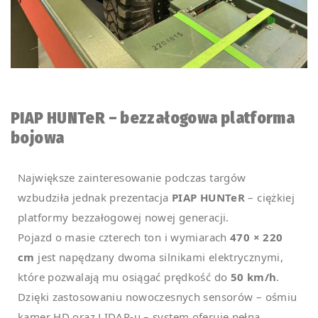
PIAP HUNTeR – bezzałogowa platforma
bojowa
Największe zainteresowanie podczas targów
wzbudziła jednak prezentacja
PIAP HUNTeR
– ciężkiej
platformy bezzałogowej nowej generacji.
Pojazd o masie czterech ton i wymiarach
470 × 220
cm
jest napędzany dwoma silnikami elektrycznymi,
które pozwalają mu osiągać prędkość do
50 km/h
.
Dzięki zastosowaniu nowoczesnych sensorów – ośmiu
kamer HD oraz LIDAR-u – system oferuje pełną