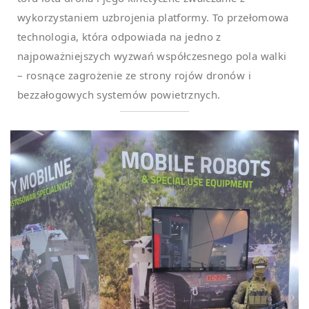
wykorzystaniem uzbrojenia platformy. To przełomowa
technologia, która odpowiada na jedno z
najpoważniejszych wyzwań współczesnego pola walki
– rosnące zagrożenie ze strony rojów dronów i
bezzałogowych systemów powietrznych.