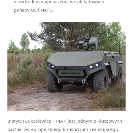
standardem wyposażenia wojsk lądowych
państw UE i NATO.
Instytut Łukasiewicz – PIAP jest jednym z kluczowych
partnerów europejskiego konsorcjum realizującego