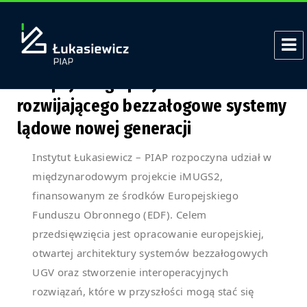
Autor:
Adam Szepczyński
Łukasiewicz – PIAP partnerem
europejskiego projektu iMUGS2
rozwijającego bezzałogowe systemy
lądowe nowej generacji
Instytut Łukasiewicz – PIAP rozpoczyna udział w
międzynarodowym projekcie iMUGS2,
finansowanym ze środków Europejskiego
Funduszu Obronnego (EDF). Celem
przedsięwzięcia jest opracowanie europejskiej,
otwartej architektury systemów bezzałogowych
UGV oraz stworzenie interoperacyjnych
rozwiązań, które w przyszłości mogą stać się